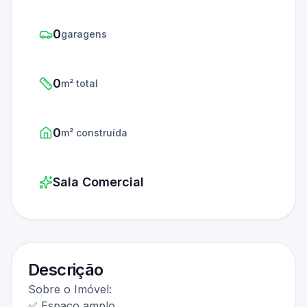
0
garagens
0
m² total
0
m² construída
Sala Comercial
Descrição
Sobre o Imóvel:
✅ Espaço amplo