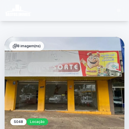
8 imagem(ns)
S048
Locação