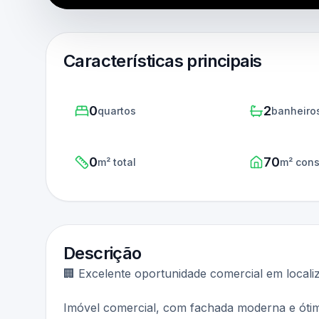
Características principais
0
2
quartos
banheiro
0
70
m² total
m² cons
Descrição
🏢 Excelente oportunidade comercial em localiz
Imóvel comercial, com fachada moderna e ótima 