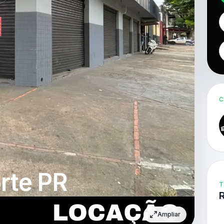
C
rte PR
T
Ampliar