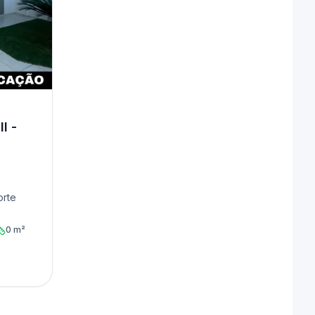
I -
orte
0 m²