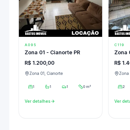
A095
C119
Zona 01 - Cianorte PR
Zona 
R$ 1.200,00
R$ 1.
Zona 01, Cianorte
Zona 
1
1
1
0 m²
2
Ver detalhes
Ver det