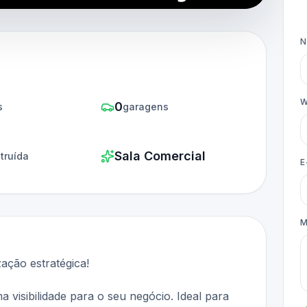
W
0
s
garagens
Sala Comercial
truída
E
M
ação estratégica!
visibilidade para o seu negócio. Ideal para