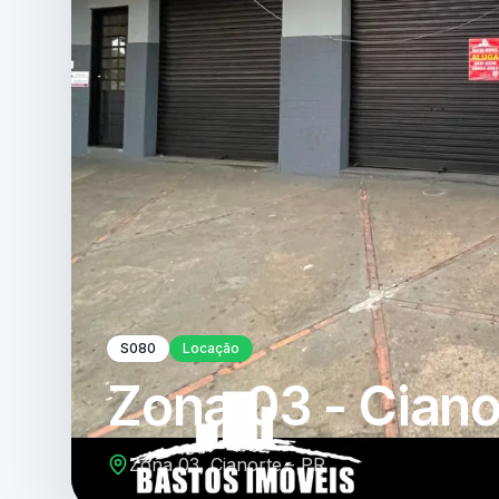
S080
Locação
Zona 03 - Ciano
Zona 03, Cianorte - PR