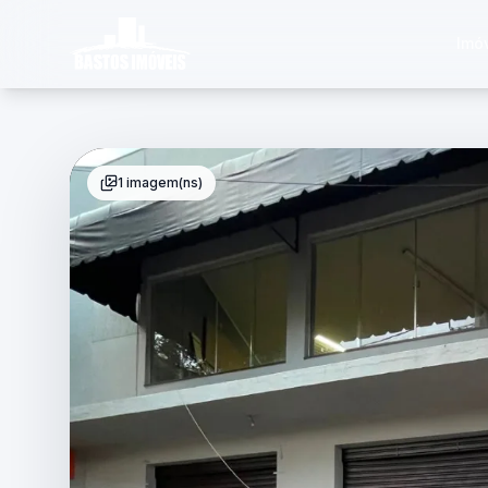
Imó
1 imagem(ns)