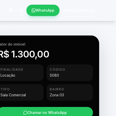
WhatsApp
Anunciar imóvel
alor do imóvel
R$ 1.300,00
FINALIDADE
CÓDIGO
Locação
S080
TIPO
BAIRRO
Sala Comercial
Zona 03
Chamar no WhatsApp