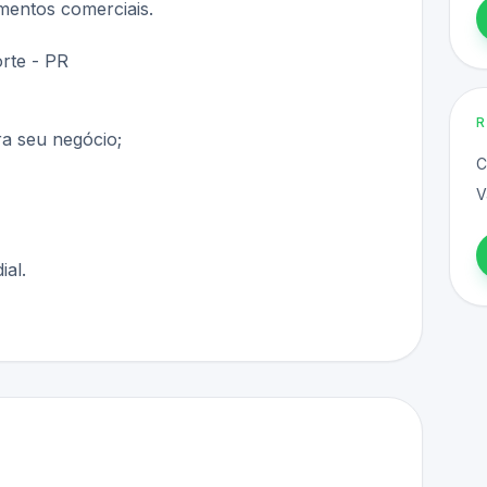
gmentos comerciais.
rte - PR
ra seu negócio;
C
V
ial.