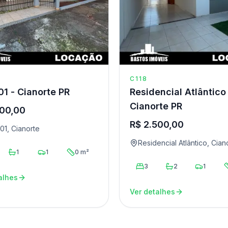
C118
01 - Cianorte PR
Residencial Atlântico I
Cianorte PR
400,00
R$ 2.500,00
01, Cianorte
Residencial Atlântico, Cian
1
1
0 m²
3
2
1
alhes
Ver detalhes