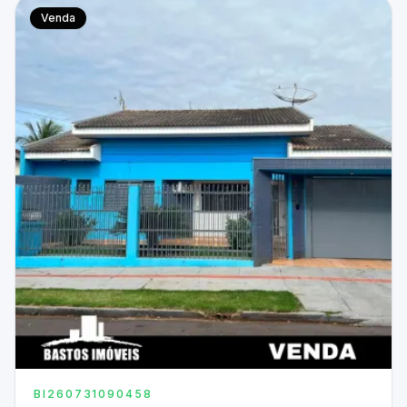
Venda
BI260731090458