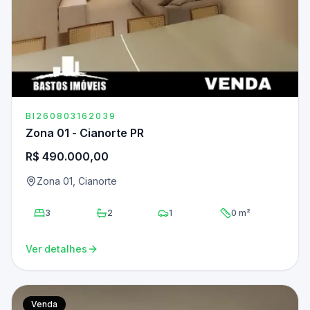
BI260803162039
Zona 01 - Cianorte PR
R$ 490.000,00
Zona 01, Cianorte
3
2
1
0 m²
Ver detalhes
Venda