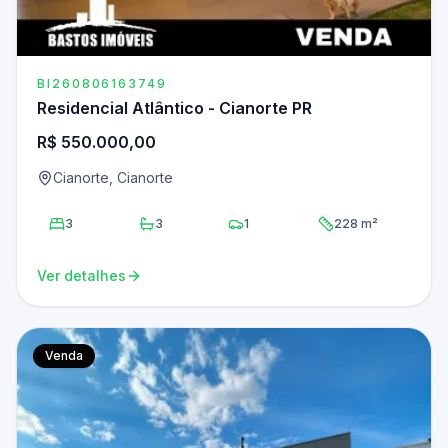
BI260806163749
Residencial Atlântico - Cianorte PR
R$ 550.000,00
Cianorte, Cianorte
3
3
1
228 m²
Ver detalhes
Venda