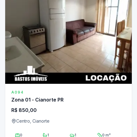
A094
Zona 01 - Cianorte PR
R$ 850,00
Centro, Cianorte
0
1
1
0 m²