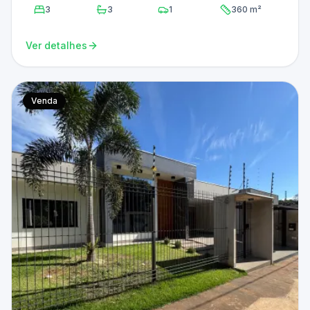
3
3
1
360 m²
Ver detalhes
Venda