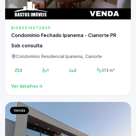
BI260514072945
Condomínio Fechado Ipanema - Cianorte PR
Sob consulta
Condomínio Residencial Ipanema, Cianorte
3
1
2
372 m²
Ver detalhes
Venda