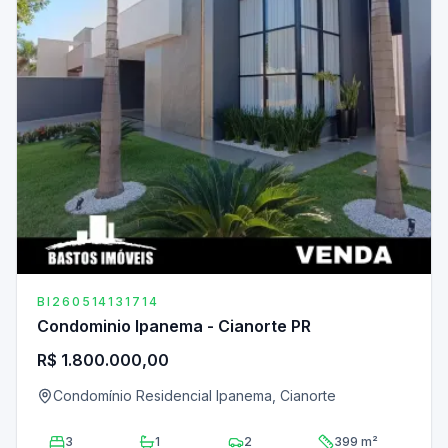
BI260514131714
Condominio Ipanema - Cianorte PR
R$ 1.800.000,00
Condomínio Residencial Ipanema, Cianorte
3
1
2
399 m²